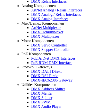
DMX Relais Interfaces
Analog Komponenten
ArtNet Analog / Relais Interfaces
DMX Analog / Relais Interfaces
DMX Analog Interfaces
Mux/Demux Komponenten
ArtNet Multiplexer
DMX Demultiplexer
DMX Multiplexer
Motor Komponenten
DMX Servo Controller
DMX Stepper Controller
PoE Komponenten
PoE ArtNet-DMX Interfaces
PoE RDM DMX Interface
Protokoll Gateways
DMX DALI Direkt
DMX DSI Direkt
DMX-IEC62386 Gateway
Utilities Komponenten
DMX Address Shifter
DMX Merger
DMX Splitter
DMX PWM
DMX Audio Player