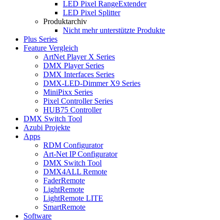
LED Pixel RangeExtender
LED Pixel Splitter
Produktarchiv
Nicht mehr unterstützte Produkte
Plus Series
Feature Vergleich
ArtNet Player X Series
DMX Player Series
DMX Interfaces Series
DMX-LED-Dimmer X9 Series
MiniPixx Series
Pixel Controller Series
HUB75 Controller
DMX Switch Tool
Azubi Projekte
Apps
RDM Configurator
Art-Net IP Configurator
DMX Switch Tool
DMX4ALL Remote
FaderRemote
LightRemote
LightRemote LITE
SmartRemote
Software