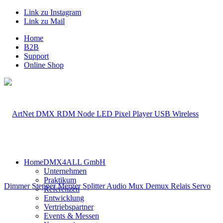
Link zu Instagram
Link zu Mail
Home
B2B
Support
Online Shop
Home
DMX4ALL GmbH
Unternehmen
Praktikum
Referenzen
Entwicklung
Vertriebspartner
Events & Messen