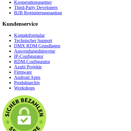
Kooperationspartner
Third-Party Developers
B2B Registrierungsantrag
Kundenservice
Kontaktformular
Technischer Support
DMX RDM Grundlagen
Anwendungshinweise
IP-Configurator
RDM-Configurator
Azubi Projekte
Firmware
Android Apps
Produktarchiv
Workshops