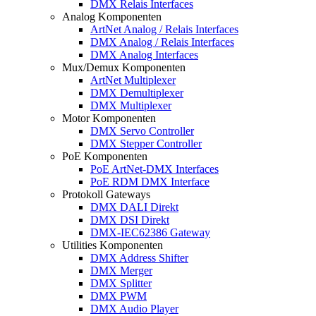
DMX Relais Interfaces
Analog Komponenten
ArtNet Analog / Relais Interfaces
DMX Analog / Relais Interfaces
DMX Analog Interfaces
Mux/Demux Komponenten
ArtNet Multiplexer
DMX Demultiplexer
DMX Multiplexer
Motor Komponenten
DMX Servo Controller
DMX Stepper Controller
PoE Komponenten
PoE ArtNet-DMX Interfaces
PoE RDM DMX Interface
Protokoll Gateways
DMX DALI Direkt
DMX DSI Direkt
DMX-IEC62386 Gateway
Utilities Komponenten
DMX Address Shifter
DMX Merger
DMX Splitter
DMX PWM
DMX Audio Player