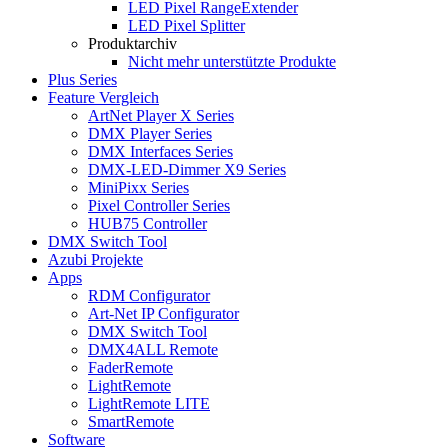
LED Pixel RangeExtender
LED Pixel Splitter
Produktarchiv
Nicht mehr unterstützte Produkte
Plus Series
Feature Vergleich
ArtNet Player X Series
DMX Player Series
DMX Interfaces Series
DMX-LED-Dimmer X9 Series
MiniPixx Series
Pixel Controller Series
HUB75 Controller
DMX Switch Tool
Azubi Projekte
Apps
RDM Configurator
Art-Net IP Configurator
DMX Switch Tool
DMX4ALL Remote
FaderRemote
LightRemote
LightRemote LITE
SmartRemote
Software