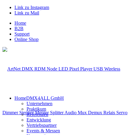
Link zu Instagram
Link zu Mail
Home
B2B
Support
Online Shop
Home
DMX4ALL GmbH
Unternehmen
Praktikum
Referenzen
Entwicklung
Vertriebspartner
Events & Messen