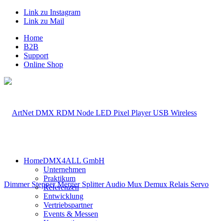
Link zu Instagram
Link zu Mail
Home
B2B
Support
Online Shop
Home
DMX4ALL GmbH
Unternehmen
Praktikum
Referenzen
Entwicklung
Vertriebspartner
Events & Messen