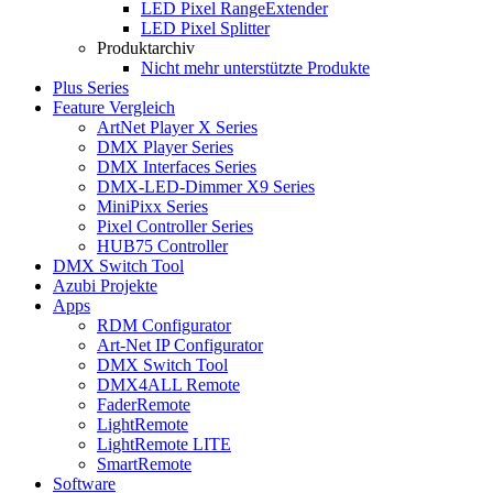
LED Pixel RangeExtender
LED Pixel Splitter
Produktarchiv
Nicht mehr unterstützte Produkte
Plus Series
Feature Vergleich
ArtNet Player X Series
DMX Player Series
DMX Interfaces Series
DMX-LED-Dimmer X9 Series
MiniPixx Series
Pixel Controller Series
HUB75 Controller
DMX Switch Tool
Azubi Projekte
Apps
RDM Configurator
Art-Net IP Configurator
DMX Switch Tool
DMX4ALL Remote
FaderRemote
LightRemote
LightRemote LITE
SmartRemote
Software