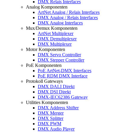
DMX Relais Interfaces
Analog Komponenten
ArtNet Analog / Relais Interfaces
DMX Analog / Relais Interfaces
DMX Analog Interfaces
Mux/Demux Komponenten
ArtNet Multiplexer
DMX Demultiplexer
DMX Multiplexer
Motor Komponenten
DMX Servo Controller
DMX Stepper Controller
PoE Komponenten
PoE ArtNet-DMX Interfaces
PoE RDM DMX Interface
Protokoll Gateways
DMX DALI Direkt
DMX DSI Direkt
DMX-IEC62386 Gateway
Utilities Komponenten
DMX Address Shifter
DMX Merger
DMX Splitter
DMX PWM
DMX Audio Player