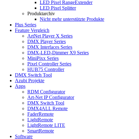
LED Pixel RangeExtender
LED Pixel Splitter
Produktarchiv
Nicht mehr unterstützte Produkte
Plus Series
Feature Vergleich
ArtNet Player X Series
DMX Player Series
DMX Interfaces Series
DMX-LED-Dimmer X9 Series
MiniPixx Series
Pixel Controller Series
HUB75 Controller
DMX Switch Tool
Azubi Projekte
Apps
RDM Configurator
Art-Net IP Configurator
DMX Switch Tool
DMX4ALL Remote
FaderRemote
LightRemote
LightRemote LITE
SmartRemote
Software