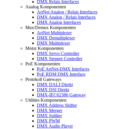
DMX Relais Interfaces
Analog Komponenten
ArtNet Analog / Relais Interfaces
DMX Analog / Relais Interfaces
DMX Analog Interfaces
Mux/Demux Komponenten
ArtNet Multiplexer
DMX Demultiplexer
DMX Multiplexer
Motor Komponenten
DMX Servo Controller
DMX Stepper Controller
PoE Komponenten
PoE ArtNet-DMX Interfaces
PoE RDM DMX Interface
Protokoll Gateways
DMX DALI Direkt
DMX DSI Direkt
DMX-IEC62386 Gateway
Utilities Komponenten
DMX Address Shifter
DMX Merger
DMX Splitter
DMX PWM
DMX Audio Player