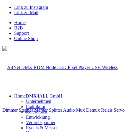
Link zu Instagram
Link zu Mail
Home
B2B
Support
Online Shop
Home
DMX4ALL GmbH
Unternehmen
Praktikum
Referenzen
Entwicklung
Vertriebspartner
Events & Messen