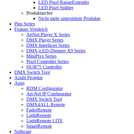
LED Pixel RangeExtender
LED Pixel Splitter
Produktarchiv
Nicht mehr unterstützte Produkte
Plus Series
Feature Vergleich
ArtNet Player X Series
DMX Player Series
DMX Interfaces Series
DMX-LED-Dimmer X9 Series
MiniPixx Series
Pixel Controller Series
HUB75 Controller
DMX Switch Tool
Azubi Projekte
Apps
RDM Configurator
Art-Net IP Configurator
DMX Switch Tool
DMX4ALL Remote
FaderRemote
LightRemote
LightRemote LITE
SmartRemote
Software