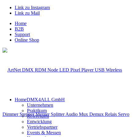
Link zu Instagram
Link zu Mail
Home
B2B
Support
Online Shop
Home
DMX4ALL GmbH
Unternehmen
Praktikum
Referenzen
Entwicklung
Vertriebspartner
Events & Messen