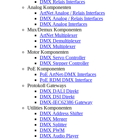
DMX Relais Interfaces
Analog Komponenten
ArtNet Analog / Relais Interfaces
DMX Analog / Relais Interfaces
DMX Analog Interfaces
Mux/Demux Komponenten
ArtNet Multiplexer
DMX Demultiplexer
DMX Multiplexer
Motor Komponenten
DMX Servo Controller
DMX Stepper Controller
PoE Komponenten
PoE ArtNet-DMX Interfaces
PoE RDM DMX Interface
Protokoll Gateways
DMX DALI Direkt
DMX DSI Direkt
DMX-IEC62386 Gateway
Utilities Komponenten
DMX Address Shifter
DMX Merger
DMX Splitter
DMX PWM
DMX Audio Player