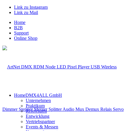
Link zu Instagram
Link zu Mail
Home
B2B
Support
Online Shop
Home
DMX4ALL GmbH
Unternehmen
Praktikum
Referenzen
Entwicklung
Vertriebspartner
Events & Messen