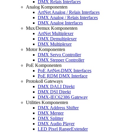
DMX Relais Interfaces
Analog Komponenten
ArtNet Analog / Relais Interfaces
DMX Analog / Relais Interfaces
DMX Analog Interfaces
Mux/Demux Komponenten
ArtNet Multiplexer
DMX Demultiplexer
DMX Multiplexer
Motor Komponenten
DMX Servo Controller
DMX Stepper Controller
PoE Komponenten
PoE ArtNet-DMX Interfaces
PoE RDM DMX Interface
Protokoll Gateways
DMX DALI Direkt
DMX DSI Direkt
DMX-IEC62386 Gateway
Utilities Komponenten
DMX Address Shifter
DMX Merger
DMX Splitter
DMX Audio Player
LED Pixel RangeExtender