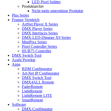
LED Pixel Splitter
Produktarchiv
Nicht mehr unterstützte Produkte
Plus Series
Feature Vergleich
ArtNet Player X Series
DMX Player Series
DMX Interfaces Series
DMX-LED-Dimmer X9 Series
MiniPixx Series
Pixel Controller Series
HUB75 Controller
DMX Switch Tool
Azubi Projekte
Apps
RDM Configurator
Art-Net IP Configurator
DMX Switch Tool
DMX4ALL Remote
FaderRemote
LightRemote
LightRemote LITE
SmartRemote
Software
DMX-Configurator