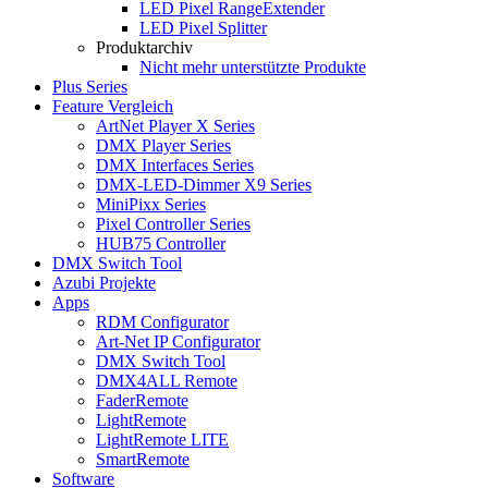
LED Pixel RangeExtender
LED Pixel Splitter
Produktarchiv
Nicht mehr unterstützte Produkte
Plus Series
Feature Vergleich
ArtNet Player X Series
DMX Player Series
DMX Interfaces Series
DMX-LED-Dimmer X9 Series
MiniPixx Series
Pixel Controller Series
HUB75 Controller
DMX Switch Tool
Azubi Projekte
Apps
RDM Configurator
Art-Net IP Configurator
DMX Switch Tool
DMX4ALL Remote
FaderRemote
LightRemote
LightRemote LITE
SmartRemote
Software