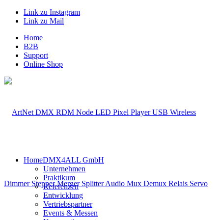
Link zu Instagram
Link zu Mail
Home
B2B
Support
Online Shop
Home
DMX4ALL GmbH
Unternehmen
Praktikum
Referenzen
Entwicklung
Vertriebspartner
Events & Messen