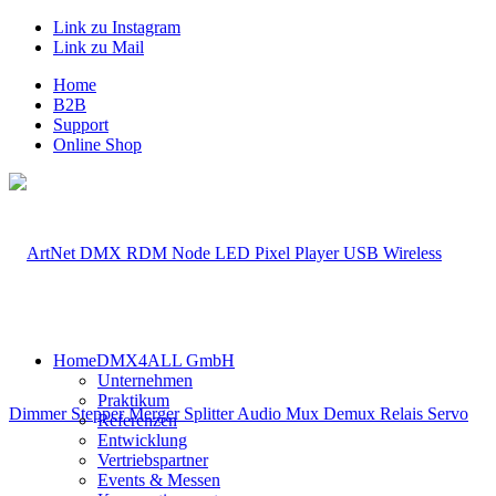
Link zu Instagram
Link zu Mail
Home
B2B
Support
Online Shop
Home
DMX4ALL GmbH
Unternehmen
Praktikum
Referenzen
Entwicklung
Vertriebspartner
Events & Messen