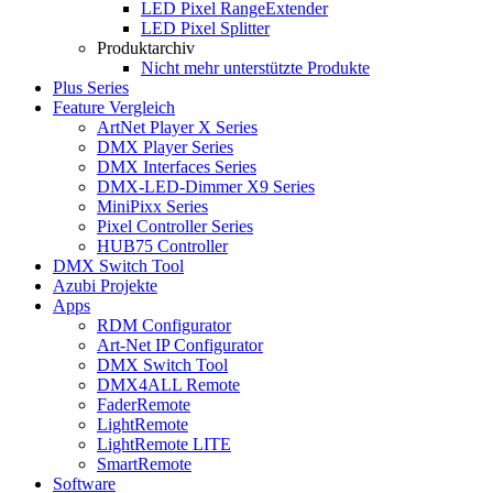
LED Pixel RangeExtender
LED Pixel Splitter
Produktarchiv
Nicht mehr unterstützte Produkte
Plus Series
Feature Vergleich
ArtNet Player X Series
DMX Player Series
DMX Interfaces Series
DMX-LED-Dimmer X9 Series
MiniPixx Series
Pixel Controller Series
HUB75 Controller
DMX Switch Tool
Azubi Projekte
Apps
RDM Configurator
Art-Net IP Configurator
DMX Switch Tool
DMX4ALL Remote
FaderRemote
LightRemote
LightRemote LITE
SmartRemote
Software