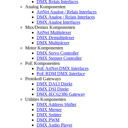
DMX Relais Interfaces
Analog Komponenten
ArtNet Analog / Relais Interfaces
DMX Analog / Relais Interfaces
DMX Analog Interfaces
Mux/Demux Komponenten
ArtNet Multiplexer
DMX Demultiplexer
DMX Multiplexer
Motor Komponenten
DMX Servo Controller
DMX Stepper Controller
PoE Komponenten
PoE ArtNet-DMX Interfaces
PoE RDM DMX Interface
Protokoll Gateways
DMX DALI Direkt
DMX DSI Direkt
DMX-IEC62386 Gateway
Utilities Komponenten
DMX Address Shifter
DMX Merger
DMX Splitter
DMX PWM
DMX Audio Player