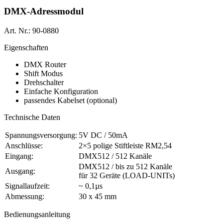
DMX-​Adressmodul
Art. Nr.: 90-0880
Eigenschaften
DMX Router
Shift Modus
Drehschalter
Einfache Konfiguration
passendes Kabelset (optional)
Technische Daten
Spannungsversorgung:
5V DC / 50mA
Anschlüsse:
2×5 polige Stiftleiste RM2,54
Eingang:
DMX512 / 512 Kanäle
DMX512 / bis zu 512 Kanäle
Ausgang:
für 32 Geräte (LOAD-UNITs)
Signallaufzeit:
~ 0,1µs
Abmessung:
30 x 45 mm
Bedienungsanleitung