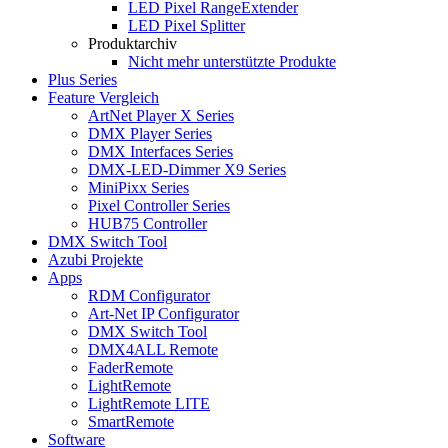
LED Pixel RangeExtender
LED Pixel Splitter
Produktarchiv
Nicht mehr unterstützte Produkte
Plus Series
Feature Vergleich
ArtNet Player X Series
DMX Player Series
DMX Interfaces Series
DMX-LED-Dimmer X9 Series
MiniPixx Series
Pixel Controller Series
HUB75 Controller
DMX Switch Tool
Azubi Projekte
Apps
RDM Configurator
Art-Net IP Configurator
DMX Switch Tool
DMX4ALL Remote
FaderRemote
LightRemote
LightRemote LITE
SmartRemote
Software