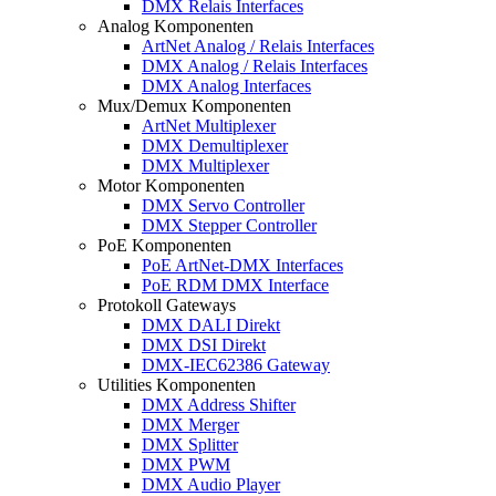
DMX Relais Interfaces
Analog Komponenten
ArtNet Analog / Relais Interfaces
DMX Analog / Relais Interfaces
DMX Analog Interfaces
Mux/Demux Komponenten
ArtNet Multiplexer
DMX Demultiplexer
DMX Multiplexer
Motor Komponenten
DMX Servo Controller
DMX Stepper Controller
PoE Komponenten
PoE ArtNet-DMX Interfaces
PoE RDM DMX Interface
Protokoll Gateways
DMX DALI Direkt
DMX DSI Direkt
DMX-IEC62386 Gateway
Utilities Komponenten
DMX Address Shifter
DMX Merger
DMX Splitter
DMX PWM
DMX Audio Player