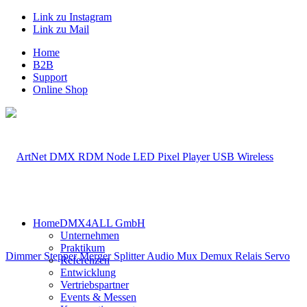
Link zu Instagram
Link zu Mail
Home
B2B
Support
Online Shop
Home
DMX4ALL GmbH
Unternehmen
Praktikum
Referenzen
Entwicklung
Vertriebspartner
Events & Messen