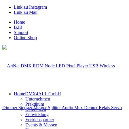
Link zu Instagram
Link zu Mail
Home
B2B
Support
Online Shop
Home
DMX4ALL GmbH
Unternehmen
Praktikum
Referenzen
Entwicklung
Vertriebspartner
Events & Messen