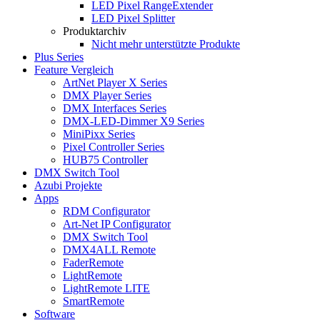
LED Pixel RangeExtender
LED Pixel Splitter
Produktarchiv
Nicht mehr unterstützte Produkte
Plus Series
Feature Vergleich
ArtNet Player X Series
DMX Player Series
DMX Interfaces Series
DMX-LED-Dimmer X9 Series
MiniPixx Series
Pixel Controller Series
HUB75 Controller
DMX Switch Tool
Azubi Projekte
Apps
RDM Configurator
Art-Net IP Configurator
DMX Switch Tool
DMX4ALL Remote
FaderRemote
LightRemote
LightRemote LITE
SmartRemote
Software