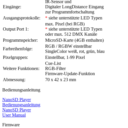
IR-Sensor und
Eingänge:
Digitaler LongDistance Eingang
zur Programmfortschaltung
Ausgangsprotokolle:
*
siehe unterstützte LED Typen
max. Pixel (bei RGB)
Output Port 1:
*
siehe unterstützte LED Typen
oder max. 512 DMX Kanäle
Programmspeicher:
MicroSD-Karte (4GB enthalten)
RGB / RGBW einstellbar
Farbreihenfolge:
SingleColor weiß, rot, grün, blau
Pixelgruppen:
Einstellbar, 1-99 Pixel
Cue-List
Weitere Funktionen:
RGB-Filter
Firmware-Update-Funktion
Abmessung:
70 x 42 x 23 mm
Bedienungsanleitung
NanoSD Player
Bedienungsanleitung
NanoSD Player
User Manual
Firmware