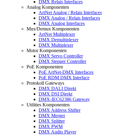
DMX Relais Interfaces
Analog Komponenten
ArtNet Analog / Relais Interfaces
DMX Analog / Relais Interfaces
DMX Analog Interfaces
Mux/Demux Komponenten
ArtNet Multiplexer
DMX Demultiplexer
DMX Multiplexer
Motor Komponenten
DMX Servo Controller
DMX Stepper Controller
PoE Komponenten
PoE ArtNet-DMX Interfaces
PoE RDM DMX Interface
Protokoll Gateways
DMX DALI Direkt
DMX DSI Direkt
DMX-IEC62386 Gateway
Utilities Komponenten
DMX Address Shifter
DMX Merger
DMX Splitter
DMX PWM
DMX Audio Player