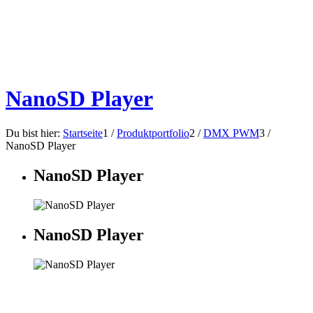
NanoSD Player
Du bist hier:
Startseite
1
/
Produktportfolio
2
/
DMX PWM
3
/
NanoSD Player
NanoSD Player
NanoSD Player