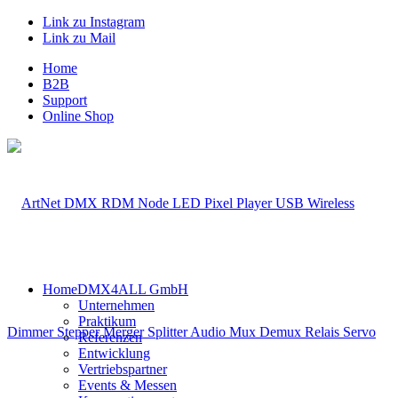
Link zu Instagram
Link zu Mail
Home
B2B
Support
Online Shop
Home
DMX4ALL GmbH
Unternehmen
Praktikum
Referenzen
Entwicklung
Vertriebspartner
Events & Messen