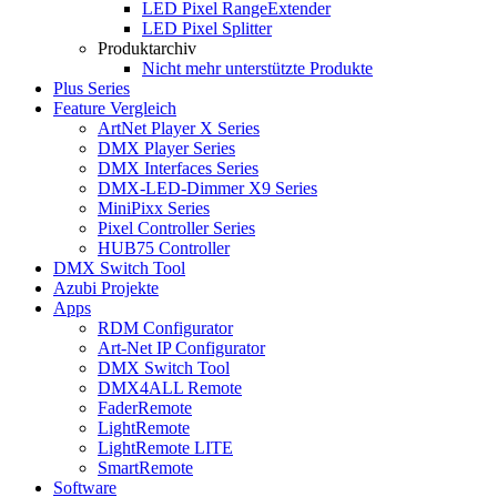
LED Pixel RangeExtender
LED Pixel Splitter
Produktarchiv
Nicht mehr unterstützte Produkte
Plus Series
Feature Vergleich
ArtNet Player X Series
DMX Player Series
DMX Interfaces Series
DMX-LED-Dimmer X9 Series
MiniPixx Series
Pixel Controller Series
HUB75 Controller
DMX Switch Tool
Azubi Projekte
Apps
RDM Configurator
Art-Net IP Configurator
DMX Switch Tool
DMX4ALL Remote
FaderRemote
LightRemote
LightRemote LITE
SmartRemote
Software