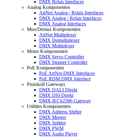
DMX Relais Interfaces
Analog Komponenten
ArtNet Analog / Relais Interfaces
DMX Analog / Relais Interfaces
DMX Analog Interfaces
Mux/Demux Komponenten
ArtNet Multiplexer
DMX Demultiplexer
DMX Multiplexer
Motor Komponenten
DMX Servo Controller
DMX Stepper Controller
PoE Komponenten
PoE ArtNet-DMX Interfaces
PoE RDM DMX Interface
Protokoll Gateways
DMX DALI Direkt
DMX DSI Direkt
DMX-IEC62386 Gateway
Utilities Komponenten
DMX Address Shifter
DMX Merger
DMX Splitter
DMX PWM
DMX Audio Player