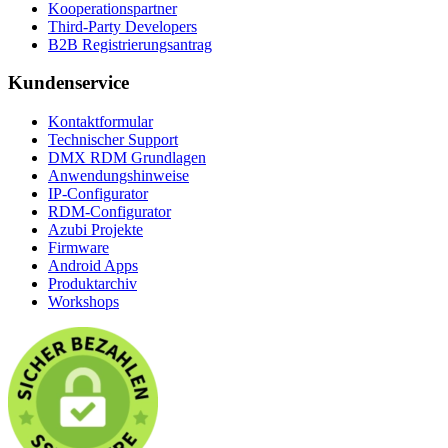
Kooperationspartner
Third-Party Developers
B2B Registrierungsantrag
Kundenservice
Kontaktformular
Technischer Support
DMX RDM Grundlagen
Anwendungshinweise
IP-Configurator
RDM-Configurator
Azubi Projekte
Firmware
Android Apps
Produktarchiv
Workshops