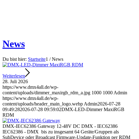
News
Du bist hier:
Startseite
1
/
News
Weiterlesen
28. Juli 2026
https://www.dmx4all.de/wp-
content/uploads/dimmer_maxirgb_rdm_a.jpg
1000
1000
Admin
https://www.dmx4all.de/wp-
content/uploads/header_main_logo.webp
Admin
2026-07-28
09:49:28
2026-07-28 09:59:02
DMX-LED-Dimmer MaxiRGB
RDM
DMX-IEC62386 Gateway 12-48V DC DMX - IEC62386
IEC62386 - DMX bis zu insgesamt 64 Geräte/Gruppen als
SubDevice oder Broadcast Firmware-Update-Funktion per RDM