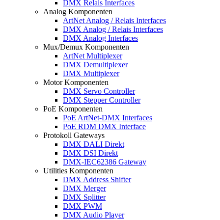
DMX Relais Interfaces
Analog Komponenten
ArtNet Analog / Relais Interfaces
DMX Analog / Relais Interfaces
DMX Analog Interfaces
Mux/Demux Komponenten
ArtNet Multiplexer
DMX Demultiplexer
DMX Multiplexer
Motor Komponenten
DMX Servo Controller
DMX Stepper Controller
PoE Komponenten
PoE ArtNet-DMX Interfaces
PoE RDM DMX Interface
Protokoll Gateways
DMX DALI Direkt
DMX DSI Direkt
DMX-IEC62386 Gateway
Utilities Komponenten
DMX Address Shifter
DMX Merger
DMX Splitter
DMX PWM
DMX Audio Player