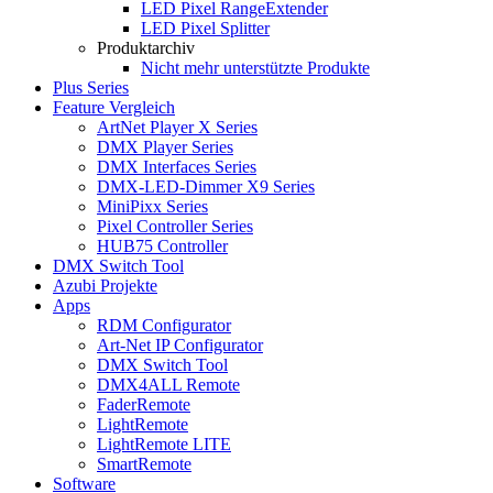
LED Pixel RangeExtender
LED Pixel Splitter
Produktarchiv
Nicht mehr unterstützte Produkte
Plus Series
Feature Vergleich
ArtNet Player X Series
DMX Player Series
DMX Interfaces Series
DMX-LED-Dimmer X9 Series
MiniPixx Series
Pixel Controller Series
HUB75 Controller
DMX Switch Tool
Azubi Projekte
Apps
RDM Configurator
Art-Net IP Configurator
DMX Switch Tool
DMX4ALL Remote
FaderRemote
LightRemote
LightRemote LITE
SmartRemote
Software