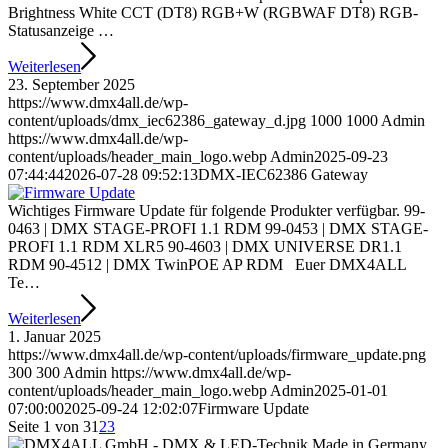
Brightness White CCT (DT8) RGB+W (RGBWAF DT8) RGB-
Statusanzeige …
Weiterlesen
23. September 2025
https://www.dmx4all.de/wp-
content/uploads/dmx_iec62386_gateway_d.jpg
1000
1000
Admin
https://www.dmx4all.de/wp-
content/uploads/header_main_logo.webp
Admin
2025-09-23
07:44:44
2026-07-28 09:52:13
DMX-IEC62386 Gateway
Wichtiges Firmware Update für folgende Produkter verfügbar. 99-
0463 | DMX STAGE-PROFI 1.1 RDM 99-0453 | DMX STAGE-​
PROFI 1.1 RDM XLR5 90-4603 | DMX UNIVERSE DR1.1
RDM 90-4512 | DMX TwinPOE AP RDM Euer DMX4ALL
Te…
Weiterlesen
1. Januar 2025
https://www.dmx4all.de/wp-content/uploads/firmware_update.png
300
300
Admin
https://www.dmx4all.de/wp-
content/uploads/header_main_logo.webp
Admin
2025-01-01
07:00:00
2025-09-24 12:02:07
Firmware Update
Seite 1 von 3
1
2
3