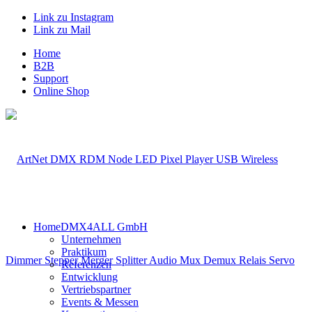
Link zu Instagram
Link zu Mail
Home
B2B
Support
Online Shop
Home
DMX4ALL GmbH
Unternehmen
Praktikum
Referenzen
Entwicklung
Vertriebspartner
Events & Messen